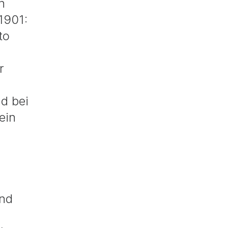
n
1901:
to
r
d bei
ein
nd