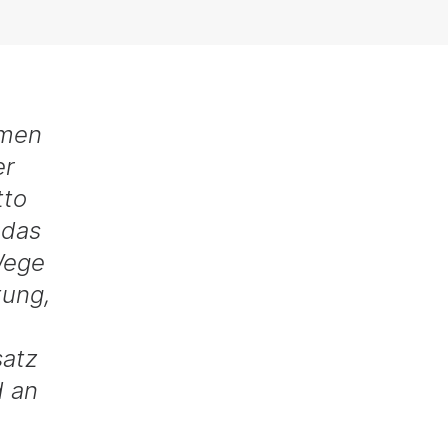
mmen
er
tto
 das
Wege
tung,
satz
d an