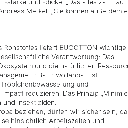
-stärke und -dicke. „Das alles zahlt auf
ß Andreas Merkel. „Sie können außerdem 
es Rohstoffes liefert EUCOTTON wichtige
gesellschaftliche Verantwortung: Das
 Ökosystem und die natürlichen Ressourc
Management: Baumwollanbau ist
 Tröpfchenbewässerung und
 Impact reduzieren. Das Prinzip „Minimie
n und Insektiziden.
pa beziehen, dürfen wir sicher sein, da
se hinsichtlich Arbeitszeiten und