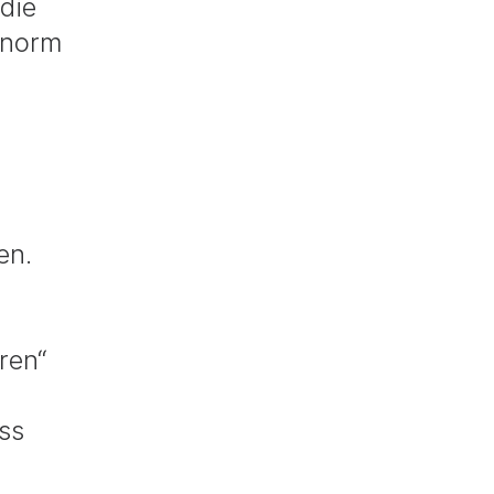
 die
enorm
en.
ren“
ss