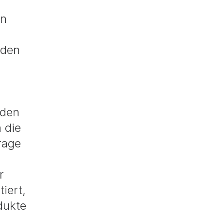
en
nden
 den
 die
rage
r
iert,
dukte