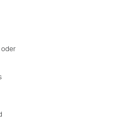
 oder
s
d