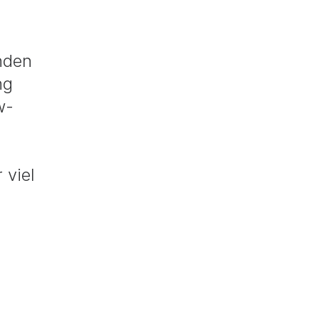
anden
ng
w-
 viel