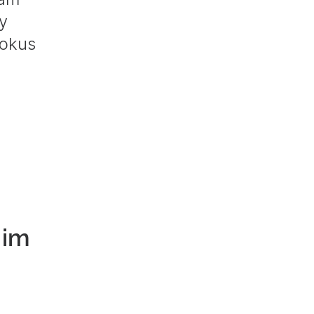
y
Fokus
 im