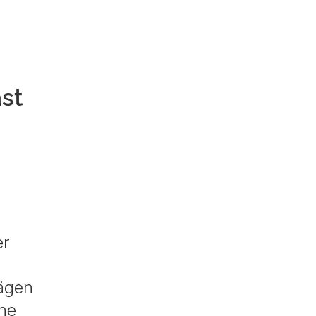
st
er
rägen
ne