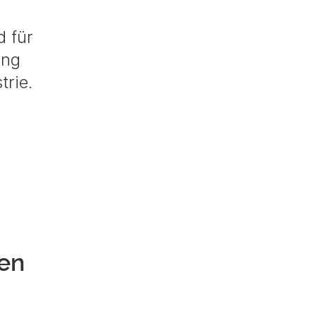
d für
ung
trie.
ken