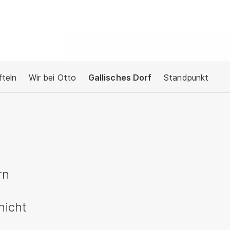
fteln
Wir bei Otto
Gallisches Dorf
Standpunkt
rn
nicht