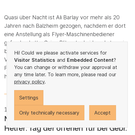
Quasi über Nacht ist Ali Barlay vor mehr als 20
Jahren nach Balzheim gezogen, nachdem er dort
eine Anstellung als Flyer-Maschinenbediener
gefunden hatte. Seine Blitzentscheidung hat er nie
bereut, im Gegenteil. Über seine Position im
Hi! Could we please activate services for
Versand in Dietenheim, dessen Leitung er seit
Visitor Statistics
and
Embedded Content
?
You can change or withdraw your approval at
Februar 2024 innehat, sagt er: "Ich bin glücklich
any time later. To learn more, please read our
hier, es passt alles für mich."
privacy policy
.
Mehr lesen
Settings
19.10.2023
Only technically necessary
Accept
Mehr als 500 Gäste und rund 50
Helfer: Tag der offenen Tür bei Gebr.